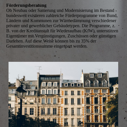
Förderungsberatung
Ob Neubau oder Sanierung und Modernisierung im Bestand -
bundesweit existieren zahlreiche Förderprogramme von Bund,
Ländern und Kommunen zur Wärmedämmung verschiedener
privater und gewerblicher Gebäudetypen. Die Programme, z.
B. von der Kreditanstalt für Wiederaufbau (KfW), unterstützen
Eigentümer mit Vergünstigungen, Zuschüssen oder günstigen
Darlehen. Auf diese Weise können bis zu 35% der
Gesamtinvestitionssumme eingespart werden.